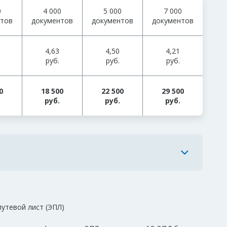
0
4 000
5 000
7 000
нтов
документов
документов
документов
4,63
4,50
4,21
руб.
руб.
руб.
0
18 500
22 500
29 500
руб.
руб.
руб.
утевой лист (ЭПЛ)