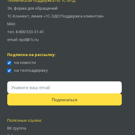
Техническая поддержка по 1С-ЭПД:
Эл. форма для обращений
1С-Коннект
,
линия «1С-ЭДО:Поддержка клиентов»
MAX
тел.
8-800-533-31-41
email:
epd@1c.ru
Подписка на рассылку:
на новости
на техподдержку
Подписаться
Полезные ссылки:
ВК группа