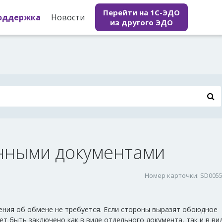
Перейти на 1С-ЭДО
оддержка
Новости
из другого ЭДО
нными документами
Номер карточки: SD005
ения об обмене не требуется. Если стороны выразят обоюдное
т быть заключено как в виде отдельного документа, так и в ви