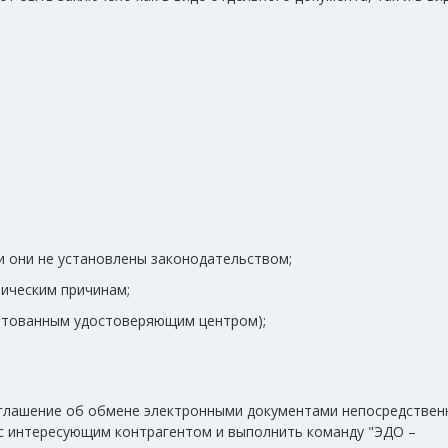
и они не установлены законодательством;
ническим причинам;
дитованным удостоверяющим центром);
оглашение об обмене электронными документами непосредствен
 с интересующим контрагентом и выполнить команду "ЭДО –