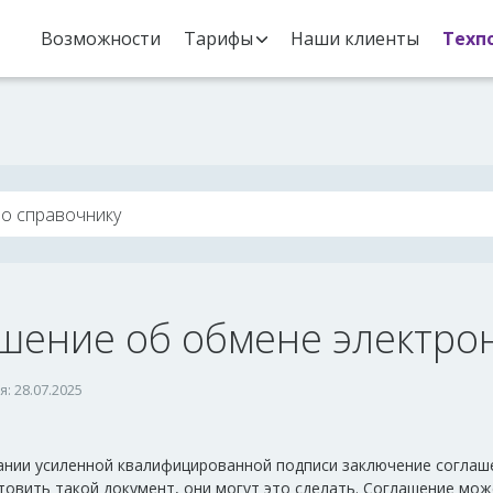
Возможности
Тарифы
Наши клиенты
Техп
шение об обмене электро
: 28.07.2025
ании усиленной квалифицированной подписи заключение соглаш
овить такой документ, они могут это сделать. Соглашение може