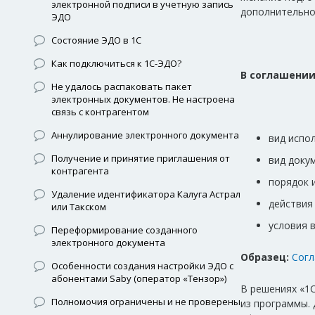
электронной подписи в учетную запись
дополнительно
ЭДО
Состояние ЭДО в 1С
Как подключиться к 1С-ЭДО?
В соглашении
Не удалось распаковать пакет
электронных документов. Не настроена
связь с контрагентом
Аннулирование электронного документа
вид испо
Получение и принятие приглашения от
вид доку
контрагента
порядок 
Удаление идентификатора Калуга Астрал
действия
или Такском
условия 
Переформирование созданного
электронного документа
Образец:
Согл
Особенности создания настройки ЭДО с
абонентами Saby (оператор «Тензор»)
В решениях «1
Полномочия ограничены и не проверены
из программы.