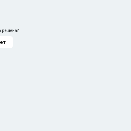
 решена?
ет