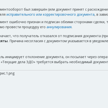
ументооборот был завершён (или документ принят с расхождени
теля
исправительного или корректировочного документа
, в зав
умент ошибочно признан и подписан обеими сторонами сделки, 
мо провести процедуру его
аннулирования
.
ачает, что получатель отказался от подписания документа (пр
няты
. Причина несогласия с документом указывается в уведомл
ль инициирует отклонение документа, он посылает через опера
 «Текущие дела ЭДО» требуется выбрать необходимый документ