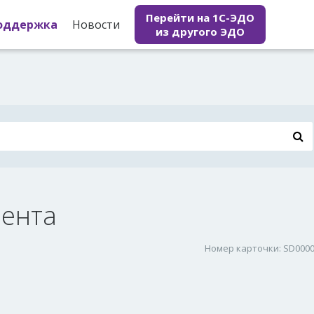
Перейти на 1С-ЭДО
оддержка
Новости
из другого ЭДО
мента
Номер карточки: SD000