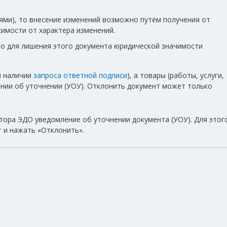
ями), то внесение изменений возможно путём получения от
исимости от характера изменений.
то для лишения этого документа юридической значимости
и наличии
запроса ответной подписи
), а товары (работы, услуги,
ении об уточнении (УОУ). Отклонить документ может только
тора ЭДО уведомление об уточнении документа (УОУ). Для этог
 и нажать «Отклонить».