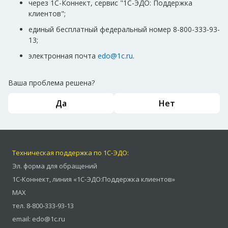
через 1С-Коннект, сервис "1С-ЭДО: Поддержка
клиентов";
единый бесплатный федеральный номер 8-800-333-93-
13;
электронная почта
edo@1c.ru
.
Ваша проблема решена?
Да
Нет
Техническая поддержка по 1С-ЭДО:
Эл. форма для обращений
1С-Коннект
,
линия «1С-ЭДО:Поддержка клиентов»
MAX
тел.
8-800-333-93-13
email:
edo@1c.ru