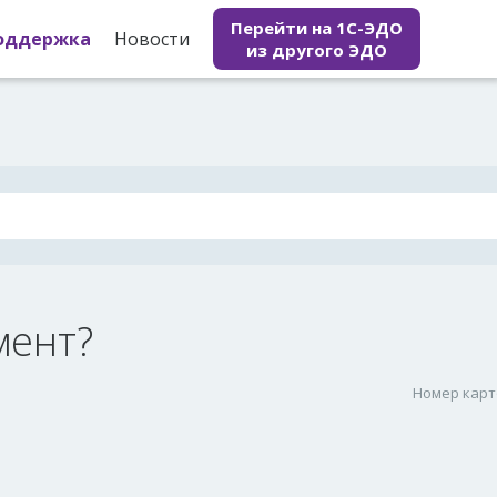
Перейти на 1С-ЭДО
оддержка
Новости
из другого ЭДО
мент?
Номер карт