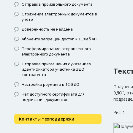
Отправка произвольного документа
Отражение электронных документов в
учёте
Доверенность не найдена
Абоненту запрещен доступ к 1С:Хаб API
Переформирование отправленного
электронного документа
Отправка приглашения с указанием
Текс
идентификатора участника ЭДО
контрагента
Настройка роуминга в 1С-ЭДО
Получени
ЭДО", от
Нет доступного сертификата для
подразд
подписания документов.
Рис. 1
Контакты техподдержки