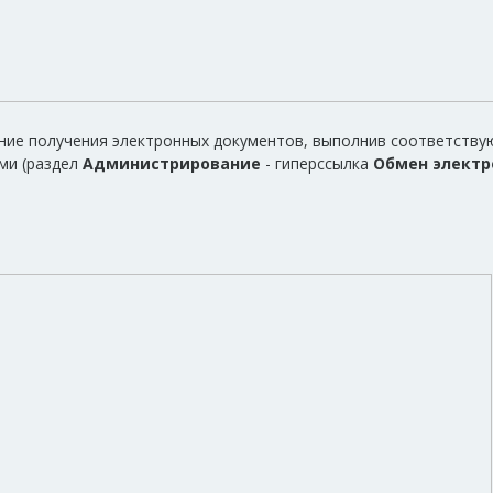
ание получения электронных документов, выполнив соответств
ми (раздел
Администрирование
- гиперссылка
Обмен элект