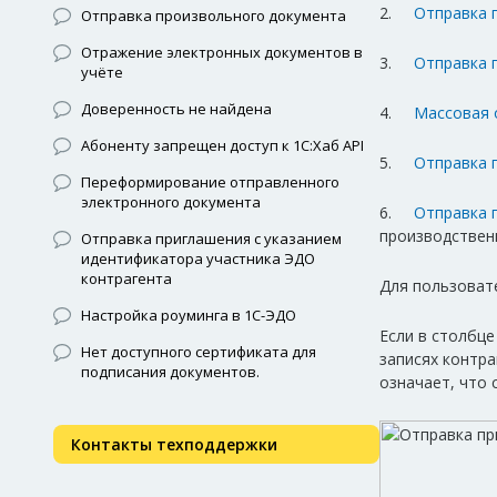
2.
Отправка 
Отправка произвольного документа
Отражение электронных документов в
3.
Отправка 
учёте
Доверенность не найдена
4.
Массовая 
Абоненту запрещен доступ к 1С:Хаб API
5.
Отправка 
Переформирование отправленного
электронного документа
6.
Отправка 
производствен
Отправка приглашения с указанием
идентификатора участника ЭДО
контрагента
Для пользовате
Настройка роуминга в 1С-ЭДО
Если в столбце
Нет доступного сертификата для
записях контра
подписания документов.
означает, что 
Контакты техподдержки