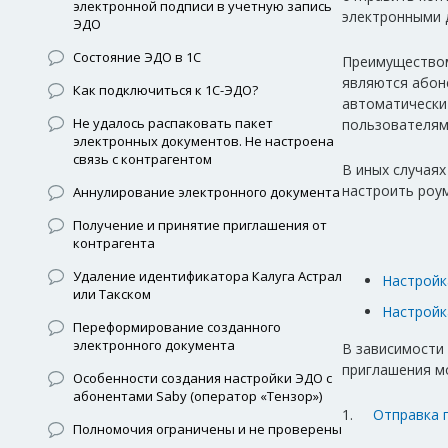
электронной подписи в учетную запись
электронными 
ЭДО
Состояние ЭДО в 1С
Преимуществом
являются абон
Как подключиться к 1С-ЭДО?
автоматически 
Не удалось распаковать пакет
пользователям
электронных документов. Не настроена
связь с контрагентом
В иных случаях
настроить роу
Аннулирование электронного документа
Получение и принятие приглашения от
контрагента
Удаление идентификатора Калуга Астрал
Настройк
или Такском
Настройк
Переформирование созданного
электронного документа
В зависимости
приглашения м
Особенности создания настройки ЭДО с
абонентами Saby (оператор «Тензор»)
1.
Отправка 
Полномочия ограничены и не проверены