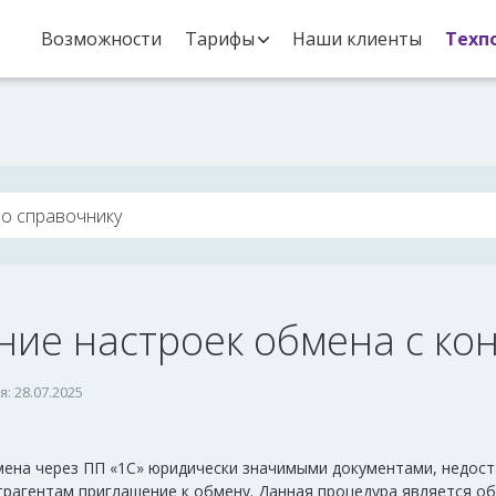
Возможности
Тарифы
Наши клиенты
Техп
ние настроек обмена с ко
: 28.07.2025
мена через ПП «1С» юридически значимыми документами, недост
трагентам приглашение к обмену. Данная процедура является о