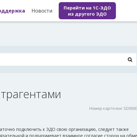
Перейти на 1С-ЭДО
оддержка
Новости
из другого ЭДО
нтрагентами
Номер карточки: SD000
аточно подключить к ЭДО свою организацию, следует также
бязательной и подразумевает взаимное согласие сторон на обм