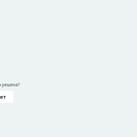
 решена?
ет