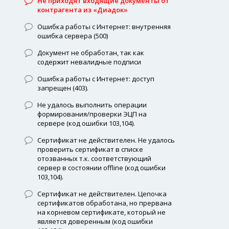
Не приходят входящие документы от
контрагента из «Диадок»
Ошибка работы с Интернет: внутренняя
ошибка сервера (500)
Документ не обработан, так как
содержит невалидные подписи
Ошибка работы с Интернет: доступ
запрещен (403).
Не удалось выполнить операции
формирования/проверки ЭЦП на
сервере (код ошибки 103,104).
Сертификат не действителен. Не удалось
проверить сертификат в списке
отозванных т.к. соответствующий
сервер в состоянии offline (код ошибки
103,104).
Сертификат не действителен. Цепочка
сертификатов обработана, но прервана
на корневом сертификате, который не
является доверенным (код ошибки