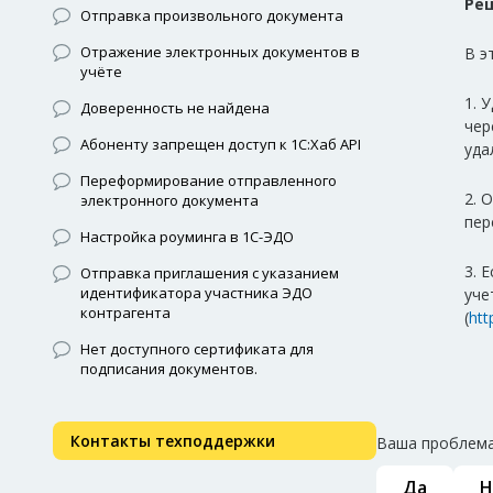
Ре
Отправка произвольного документа
Отражение электронных документов в
В э
учёте
1. 
Доверенность не найдена
чер
Абоненту запрещен доступ к 1С:Хаб API
уда
Переформирование отправленного
2. 
электронного документа
пер
Настройка роуминга в 1С-ЭДО
3. 
Отправка приглашения с указанием
идентификатора участника ЭДО
уче
контрагента
(
htt
Нет доступного сертификата для
подписания документов.
Контакты техподдержки
Ваша проблема
Да
Н