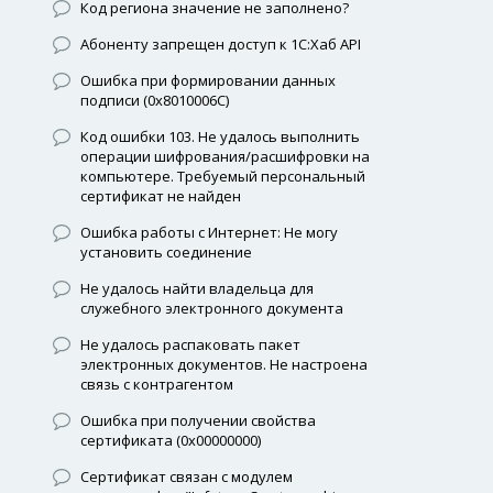
Код региона значение не заполнено?
Абоненту запрещен доступ к 1С:Хаб API
Ошибка при формировании данных
подписи (0x8010006C)
Код ошибки 103. Не удалось выполнить
операции шифрования/расшифровки на
компьютере. Требуемый персональный
сертификат не найден
Ошибка работы с Интернет: Не могу
установить соединение
Не удалось найти владельца для
служебного электронного документа
Не удалось распаковать пакет
электронных документов. Не настроена
связь с контрагентом
Ошибка при получении свойства
сертификата (0x00000000)
Сертификат связан с модулем