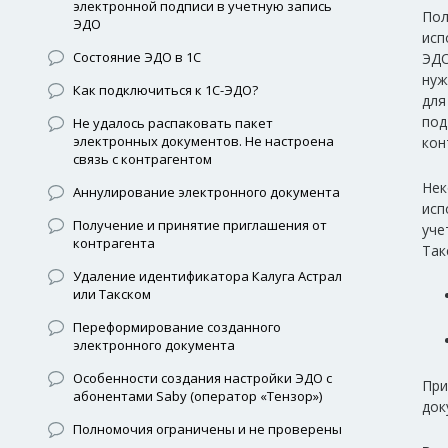
электронной подписи в учетную запись
Пол
ЭДО
исп
Состояние ЭДО в 1С
ЭДО
нуж
Как подключиться к 1С-ЭДО?
дл
под
Не удалось распаковать пакет
электронных документов. Не настроена
кон
связь с контрагентом
Нек
Аннулирование электронного документа
исп
Получение и принятие приглашения от
уче
контрагента
Так
Удаление идентификатора Калуга Астрал
или Такском
Переформирование созданного
электронного документа
Особенности создания настройки ЭДО с
При
абонентами Saby (оператор «Тензор»)
док
Полномочия ограничены и не проверены