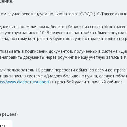
шение.
том случае рекомендуем пользователю 1С-ЭДО (1С-Такском) вып
Удалить в своем личном кабинете «Диадок» из списка «Контраге
ез учетную запись в 1С. В результате настройка обмена внутри
лена, поэтому контрагенту будет доступна отправка только по 
Отказывать в подписании документов, полученных в системе «Д
енаправить документы через роуминг в нашу учетную запись в К
Если пользователь 1С решил перевести обмен со всеми контрагент
тная запись в системе «Диадок» больше не нужна, следует обра
ps://www.diadoc.ru/support
) с просьбой удалить личный кабинет.
 решена?
ет