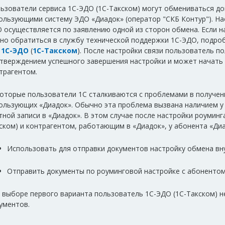
ьзователи сервиса 1С-ЭДО (1С-Такском) могут обмениваться до
ользующими систему ЭДО «Диадок» (оператор "СКБ Контур"). На
 осуществляется по заявлению одной из сторон обмена. Если н
но обратиться в службу технической поддержки 1С-ЭДО, подроб
я
1С-ЭДО
(
1С-Такском
). После настройки связи пользователь п
тверждением успешного завершения настройки и может начать
трагентом.
оторые пользователи 1С сталкиваются с проблемами в получен
ользующих «Диадок». Обычно эта проблема вызвана наличием у
тной записи в «Диадок». В этом случае после настройки роуминг
ском) и контрагентом, работающим в «Диадок», у абонента «Ди
Использовать для отправки документов настройку обмена вн
Отправить документы по роуминговой настройке с абонентом
 выборе первого варианта пользователь 1С-ЭДО (1С-Такском) н
ументов.