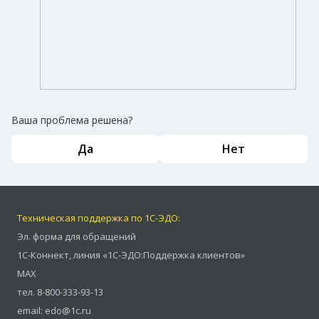
Ваша проблема решена?
Да
Нет
Техническая поддержка по 1С-ЭДО:
Эл. форма для обращений
1С-Коннект
,
линия «1С-ЭДО:Поддержка клиентов»
MAX
тел.
8-800-333-93-13
email:
edo@1c.ru