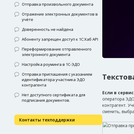
Отправка произвольного документа
Отражение электронных документов в
учёте
Доверенность не найдена
Абоненту запрещен доступ к 1С:Хаб API
Переформирование отправленного
электронного документа
Настройка роуминга в 1С-ЭДО
Отправка приглашения с указанием
Текстов
идентификатора участника ЭДО
контрагента
Если в серви
Нет доступного сертификата для
оператора ЭДО 
подписания документов.
контрагент. У
сменить, выбра
Контакты техподдержки