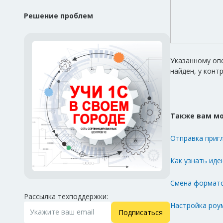
Решение проблем
Указанному опе
найден, у конт
Также вам мо
Отправка приг
Как узнать ид
Смена формато
Рассылка техподдержки:
Настройка роу
Подписаться