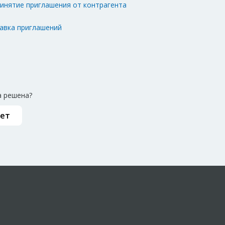
ринятие приглашения от контрагента
авка приглашений
 решена?
ет