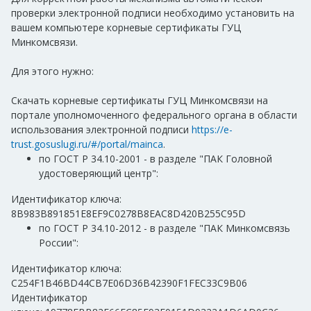
проверки электронной подписи необходимо установить на
вашем компьютере корневые сертификаты ГУЦ
Минкомсвязи.
Для этого нужно:
Скачать корневые сертификаты ГУЦ Минкомсвязи на
портале уполномоченного федерального органа в области
использования электронной подписи
https://e-
trust.gosuslugi.ru/#/portal/mainca
.
по ГОСТ Р 34.10-2001 - в разделе "ПАК Головной
удостоверяющий центр":
Идентификатор ключа:
8B983B891851E8EF9C0278B8EAC8D420B255C95D
по ГОСТ Р 34.10-2012 - в разделе "ПАК Минкомсвязь
России":
Идентификатор ключа:
C254F1B46BD44CB7E06D36B42390F1FEC33C9B06
Идентификатор