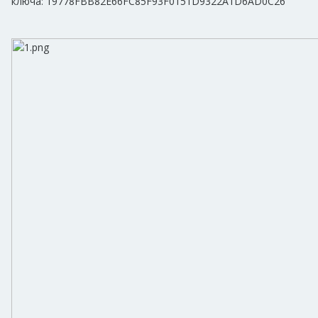
ключа: 19778FBB82E66FC85F93F0151D9322A1D6AD0C26