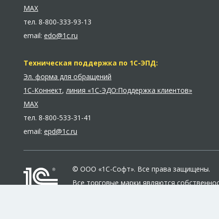
MAX
тел.
8-800-333-93-13
email:
edo@1c.ru
Техническая поддержка по 1С-ЭПД:
Эл. форма для обращений
1С-Коннект
,
линия «1С-ЭДО:Поддержка клиентов»
MAX
тел.
8-800-533-31-41
email:
epd@1c.ru
© ООО «1С-Софт». Все права защищены.
Все торговые марки являются собственно