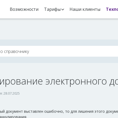
Возможности
Тарифы
Наши клиенты
Техп
ирование электронного д
: 28.07.2025
ный документ выставлен ошибочно, то для лишения этого доку
аннулирования.