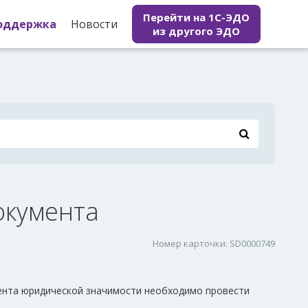
Перейти на 1С-ЭДО
оддержка
Новости
из другого ЭДО
окумента
Номер карточки: SD0000749
мента юридической значимости необходимо провести