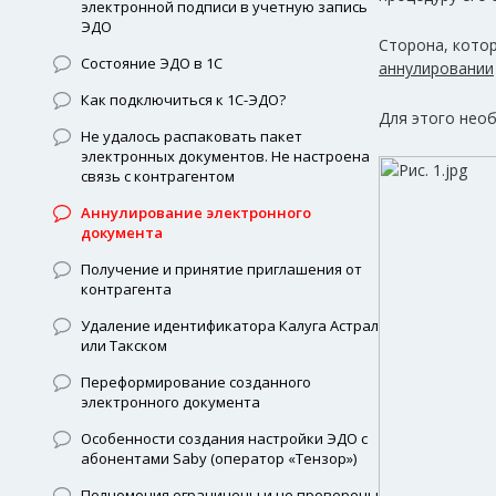
электронной подписи в учетную запись
ЭДО
Сторона, кото
Состояние ЭДО в 1С
аннулировании
Как подключиться к 1С-ЭДО?
Для этого нео
Не удалось распаковать пакет
электронных документов. Не настроена
связь с контрагентом
Аннулирование электронного
документа
Получение и принятие приглашения от
контрагента
Удаление идентификатора Калуга Астрал
или Такском
Переформирование созданного
электронного документа
Особенности создания настройки ЭДО с
абонентами Saby (оператор «Тензор»)
Полномочия ограничены и не проверены