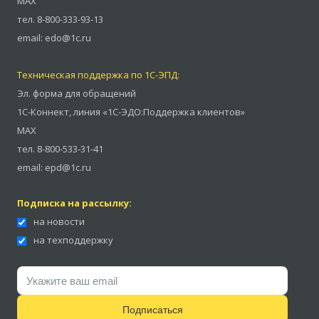
MAX
тел.
8-800-333-93-13
email:
edo@1c.ru
Техническая поддержка по 1С-ЭПД:
Эл. форма для обращений
1С-Коннект
,
линия «1С-ЭДО:Поддержка клиентов»
MAX
тел.
8-800-533-31-41
email:
epd@1c.ru
Подписка на рассылку:
на новости
на техподдержку
Подписаться