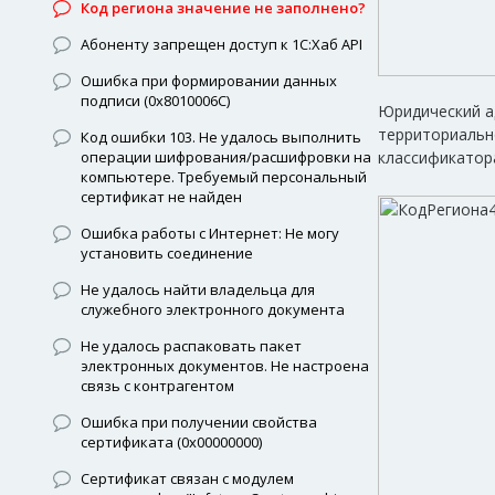
Код региона значение не заполнено?
Абоненту запрещен доступ к 1С:Хаб API
Ошибка при формировании данных
подписи (0x8010006C)
Юридический а
территориальн
Код ошибки 103. Не удалось выполнить
операции шифрования/расшифровки на
классификатор
компьютере. Требуемый персональный
сертификат не найден
Ошибка работы с Интернет: Не могу
установить соединение
Не удалось найти владельца для
служебного электронного документа
Не удалось распаковать пакет
электронных документов. Не настроена
связь с контрагентом
Ошибка при получении свойства
сертификата (0x00000000)
Сертификат связан с модулем