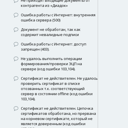
Не приходят входящие документы от
контрагента из «Диадок»
Ошибка работы с Интернет: внутренняя
ошибка сервера (500)
Документ не обработан, так как
содержит невалидные подписи
Ошибка работы с Интернет: доступ
запрещен (403).
Не удалось выполнить операции
формирования/проверки ЭЦП на
сервере (код ошибки 103,104).
Сертификат не действителен. Не удалось
проверить сертификат в списке
отозванных т.к. соответствующий
сервер в состоянии offline (код ошибки
103,104).
Сертификат не действителен. Цепочка
сертификатов обработана, но прервана
на корневом сертификате, который не
является доверенным (код ошибки