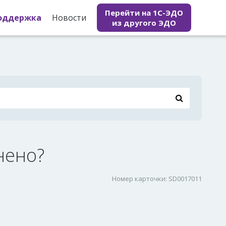
Перейти на 1С-ЭДО
оддержка
Новости
из другого ЭДО
нено?
Номер карточки: SD0017011