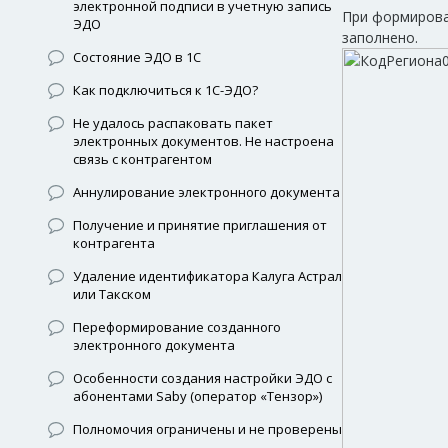
электронной подписи в учетную запись
При формирован
ЭДО
заполнено.
Состояние ЭДО в 1С
Как подключиться к 1С-ЭДО?
Не удалось распаковать пакет
электронных документов. Не настроена
связь с контрагентом
Аннулирование электронного документа
Получение и принятие приглашения от
контрагента
Удаление идентификатора Калуга Астрал
или Такском
Переформирование созданного
электронного документа
Особенности создания настройки ЭДО с
абонентами Saby (оператор «Тензор»)
Полномочия ограничены и не проверены