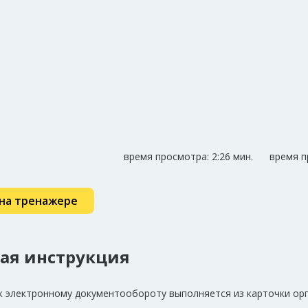
время просмотра: 2:26 мин. время про
на тренажере
вая инструкция
к электронному документообороту выполняется из карточки ор