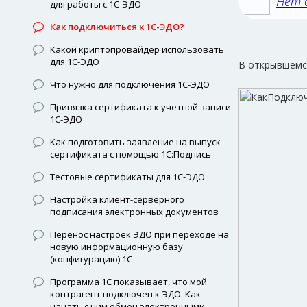
Нет 
для работы с 1С-ЭДО
Как подключиться к 1С-ЭДО?
Какой криптопровайдер использовать
для 1С-ЭДО
В открывшемс
Что нужно для подключения 1С-ЭДО
Привязка сертификата к учетной записи
1С-ЭДО
Как подготовить заявление на выпуск
сертификата с помощью 1С:Подпись
Тестовые сертификаты для 1С-ЭДО
Настройка клиент-серверного
подписания электронных документов
Перенос настроек ЭДО при переходе на
новую информационную базу
(конфигурацию) 1С
Программа 1С показывает, что мой
контрагент подключен к ЭДО. Как
начать с ним обмен электронными