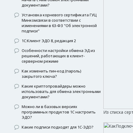
документами?
Установка корневого сертификата ГУЦ
Минкомсвязи в соответствии с
изменениями в 63-ФЗ "Об электронной
подписи"
1С:Клиент ЭДО 8, редакция 2
Особенности настройки обмена ЭД из
решений, работающих в клиент-
серверном режиме
Как изменить пин-код (пароль)
закрытого ключа?
Какие криптопровайдеры можно
использовать для обмена электронными
документами?
Можно ли в базовых версиях
Из списка се
программных продуктов 1С настроить
ЭДО?
Какие подписи подходят для 1С-ЭДО?