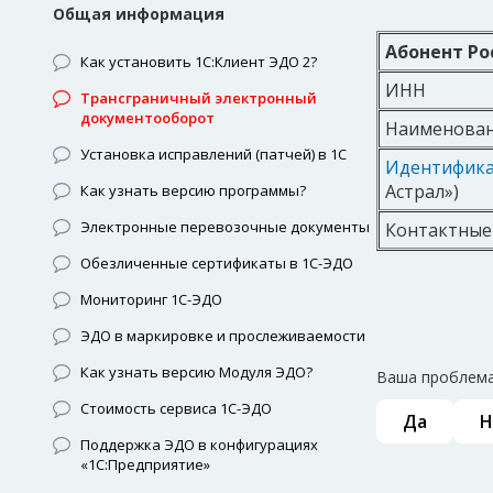
Общая информация
Абонент Р
Как установить 1С:Клиент ЭДО 2?
ИНН
Трансграничный электронный
документооборот
Наименован
Установка исправлений (патчей) в 1С
Идентифика
Астрал»)
Как узнать версию программы?
Электронные перевозочные документы
Контактные
Обезличенные сертификаты в 1С-ЭДО
Мониторинг 1С-ЭДО
ЭДО в маркировке и прослеживаемости
Как узнать версию Модуля ЭДО?
Ваша проблема
Стоимость сервиса 1С-ЭДО
Да
Н
Поддержка ЭДО в конфигурациях
«1С:Предприятие»