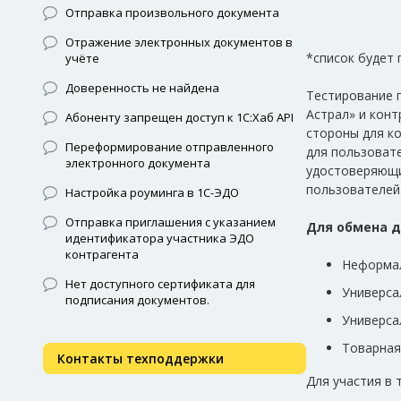
Отправка произвольного документа
Отражение электронных документов в
*список будет 
учёте
Доверенность не найдена
Тестирование 
Астрал» и кон
Абоненту запрещен доступ к 1С:Хаб API
стороны для ко
Переформирование отправленного
для пользоват
электронного документа
удостоверяющи
пользователей
Настройка роуминга в 1С-ЭДО
Отправка приглашения с указанием
Для обмена 
идентификатора участника ЭДО
контрагента
Неформал
Нет доступного сертификата для
Универса
подписания документов.
Универса
Товарная
Контакты техподдержки
Для участия в