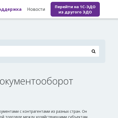
Перейти на 1С-ЭДО
оддержка
Новости
из другого ЭДО
документооборот
ументами с контрагентами из разных стран. Он
ой торговле между хозяйствующими субъектам.