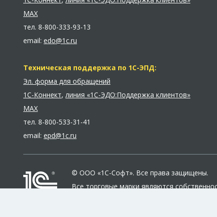
MAX
тел.
8-800-333-93-13
email:
edo@1c.ru
Техническая поддержка по 1С-ЭПД:
Эл. форма для обращений
1С-Коннект
,
линия «1С-ЭДО:Поддержка клиентов»
MAX
тел.
8-800-533-31-41
email:
epd@1c.ru
© ООО «1С-Софт». Все права защищены.
Все торговые марки являются собственно