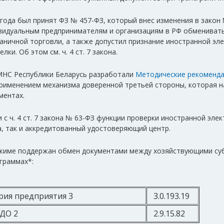
 года был принят ФЗ № 457-ФЗ, который внес изменения в закон 
видуальным предпринимателям и организациям в РФ обмениват
раничной торговли, а также допустил признание иностранной эл
лки. Об этом см. ч. 4 ст. 7 закона.
МНС Республики Беларусь разработали
Методические рекоменд
применением механизма доверенной третьей стороны, которая 
ментах.
 с ч. 4 ст. 7 закона № 63-ФЗ функции проверки иностранной эл
а, так и аккредитованный удостоверяющий центр.
жиме поддержан обмен документами между хозяйствующими суб
граммах*:
алтерия предприятия 3
3.0.193.19
ЭДО 2
2.9.15.82