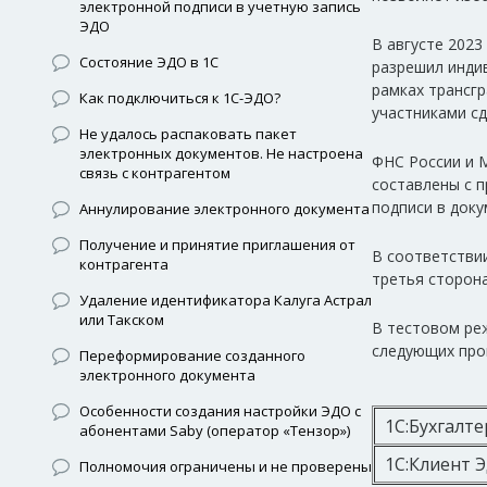
электронной подписи в учетную запись
ЭДО
В августе 2023
Состояние ЭДО в 1С
разрешил инди
рамках трансг
Как подключиться к 1С-ЭДО?
участниками сде
Не удалось распаковать пакет
электронных документов. Не настроена
ФНС России и 
связь с контрагентом
составлены с 
подписи в доку
Аннулирование электронного документа
Получение и принятие приглашения от
В соответствии
контрагента
третья сторон
Удаление идентификатора Калуга Астрал
или Такском
В тестовом ре
следующих про
Переформирование созданного
электронного документа
Особенности создания настройки ЭДО с
1С:Бухг
абонентами Saby (оператор «Тензор»)
1С:Клиент 
Полномочия ограничены и не проверены