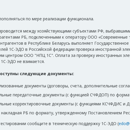
пополняться по мере реализации функционала.
проводится между хозяйствующими субъектами РФ, выбравшими
трагентами РБ, подключенными к оператору ООО «Современные т
нтрагентов в Республике Беларусь выполняет Государственное 
елей 1С-ЭДО в Российской федерации проверка иностранной эл
м центром ООО "НПЦ 1С". Оплата за проверку иностранных элек
 1С-ЭДО не взимается.
доступны следующие документы:
изованные документы (договоры, счета, дополнительные соглаше
льные передаточные документы (с функцией СЧФДОП) по форма
льные корректировочные документы (с функциями КСЧФДИС и Д
 накладная РБ по формату, утвержденному Постановлением Респ
 тестировании сообщите в техническую поддержку 1С-ЭДО (
edo@1