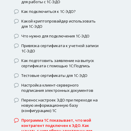
для работы с 1С-ЭДО
Как подключиться к 1С-ЭДО?
Какой криптопровайдер использовать
для 1С-ЭДО
Что нужно для подключения 1С-ЭДО
Привязка сертификата к учетной записи
1С-ЭДО
Как подготовить заявление на выпуск
сертификата с помощью 1С:Подпись
Тестовые сертификаты для 1С-ЭДО
Настройка клиент-серверного
подписания электронных документов
Перенос настроек ЭДО при переходе на
новую информационную базу
(конфигурацию) 1С
Программа 1С показывает, что мой
контрагент подключен к ЭДО. Как
начать с ним обмен электронными