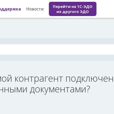
Перейти на 1С-ЭДО
оддержка
Новости
из другого ЭДО
мой контрагент подключен
онными документами?