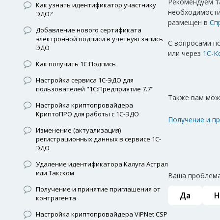
Рекомендуем т
Как узнать идентификатор участнику
необходимости
ЭДО?
размещен в
Сп
Добавление нового сертификата
электронной подписи в учетную запись
С вопросами п
ЭДО
или через
1С-К
Как получить 1С:Подпись
Настройка сервиса 1С-ЭДО для
пользователей "1С:Предприятие 7.7"
Также вам мож
Настройка криптопровайдера
КриптоПРО для работы с 1С-ЭДО
Получение и п
Изменение (актуализация)
регистрационных данных в сервисе 1С-
ЭДО
Удаление идентификатора Калуга Астрал
или Такском
Ваша проблема
Получение и принятие приглашения от
Да
Н
контрагента
Настройка криптопровайдера ViPNet CSP