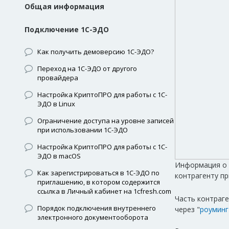
Общая информация
Подключение 1С-ЭДО
Как получить демоверсию 1С-ЭДО?
Переход на 1С-ЭДО от другого
провайдера
Настройка КриптоПРО для работы с 1С-
ЭДО в Linux
Ограничение доступа на уровне записей
при использовании 1С-ЭДО
Настройка КриптоПРО для работы с 1С-
ЭДО в macOS
Информация о 
Как зарегистрироваться в 1С-ЭДО по
контрагенту пр
приглашению, в котором содержится
ссылка в Личный кабинет на 1cfresh.com
Часть контраг
Порядок подключения внутреннего
через "
роуминг
электронного документооборота