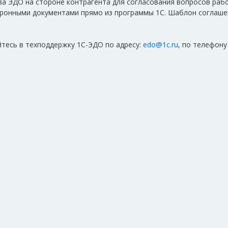
за ЭДО на стороне контрагента для согласования вопросов раб
тронными документами прямо из программы 1С. Шаблон соглаше
тесь в техподдержку 1С-ЭДО по адресу:
edo@1c.ru
, по телефону