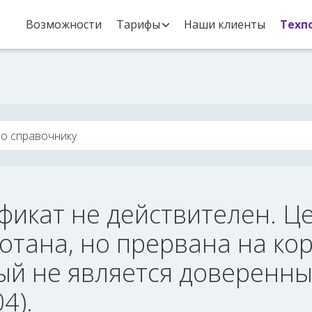
Возможности
Тарифы
Наши клиенты
Техп
фикат не действителен. Ц
отана, но прервана на ко
ый не является доверенны
4).