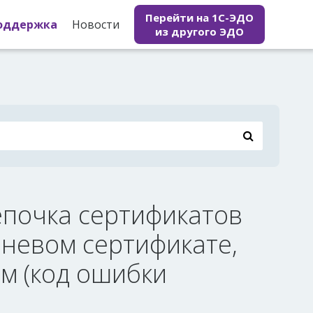
Перейти на 1С-ЭДО
оддержка
Новости
из другого ЭДО
епочка сертификатов
рневом сертификате,
м (код ошибки