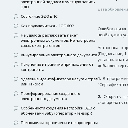
электронной подписи в учетную запись
ЭДО
Дата обновления
Состояние ЭДО в 1С
Как подключиться к 1С-ЭДО?
Ошибка связана
необходимо ус
Не удалось распаковать пакет
электронных документов. Не настроена
связь с контрагентом
Установка ко
(Подписание, Ш
Аннулирование электронного документа
устанавливать
Получение и принятие приглашения от
добавлен серт
контрагента
1.
В программе 
Удаление идентификатора Калуга Астрал
или Такском
"Сертификаты о
Переформирование созданного
2.
Открыть фа
электронного документа
скопировать с
Особенности создания настройки ЭДО с
абонентами Saby (оператор «Тензор»)
Полномочия ограничены и не проверены