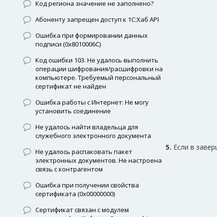
Код региона значение не заполнено?
Абоненту запрещен доступ к 1С:Хаб API
Ошибка при формировании данных
подписи (0x8010006C)
Код ошибки 103. Не удалось выполнить
операции шифрования/расшифровки на
компьютере. Требуемый персональный
сертификат не найден
Ошибка работы с Интернет: Не могу
установить соединение
Не удалось найти владельца для
служебного электронного документа
5.
Если в завер
Не удалось распаковать пакет
электронных документов. Не настроена
связь с контрагентом
Ошибка при получении свойства
сертификата (0x00000000)
Сертификат связан с модулем