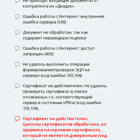
Не приходят входящие документы от
контрагента из «Диадок»
Ошибка работы с Интернет: внутренняя
ошибка сервера (500)
Документ не обработан, так как
содержит невалидные подписи
Ошибка работы с Интернет: доступ
запрещен (403).
Не удалось выполнить операции
формирования/проверки ЭЦП на
сервере (код ошибки 103,104).
Сертификат не действителен. Не удалось
проверить сертификат в списке
отозванных т.к. соответствующий
сервер в состоянии offline (код ошибки
103,104).
Сертификат не действителен.
Цепочка сертификатов обработана, но
прервана на корневом сертификате,
который не является доверенным (код