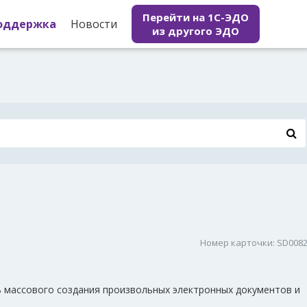
Перейти на 1С-ЭДО
оддержка
Новости
из другого ЭДО
Номер карточки: SD008
ь массового создания произвольных электронных документов и