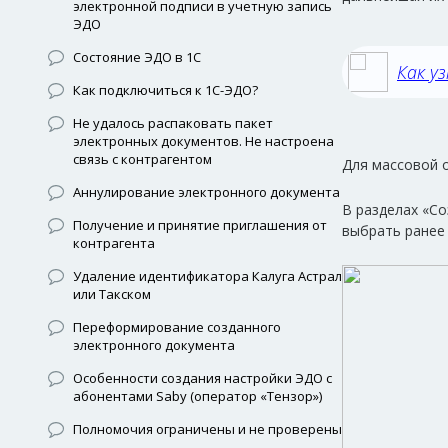
электронной подписи в учетную запись
ЭДО
Состояние ЭДО в 1С
Как у
Как подключиться к 1С-ЭДО?
Не удалось распаковать пакет
электронных документов. Не настроена
связь с контрагентом
Для массовой 
Аннулирование электронного документа
В разделах «С
Получение и принятие приглашения от
выбрать ранее
контрагента
Удаление идентификатора Калуга Астрал
или Такском
Переформирование созданного
электронного документа
Особенности создания настройки ЭДО с
абонентами Saby (оператор «Тензор»)
Полномочия ограничены и не проверены