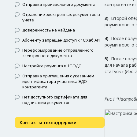
Отправка произвольного документа
контрагенте в
Отражение электронных документов в
3)
Второй опер
учёте
роумингового 
Доверенность не найдена
4)
После получ
Абоненту запрещен доступ к 1С:Хаб API
роумингового 
Переформирование отправленного
электронного документа
5)
После получ
для начала ра
Настройка роуминга в 1С-ЭДО
статусы» (
Рис. 
Отправка приглашения с указанием
идентификатора участника ЭДО
контрагента
Нет доступного сертификата для
Рис.1 "Настройк
подписания документов.
Контакты техподдержки