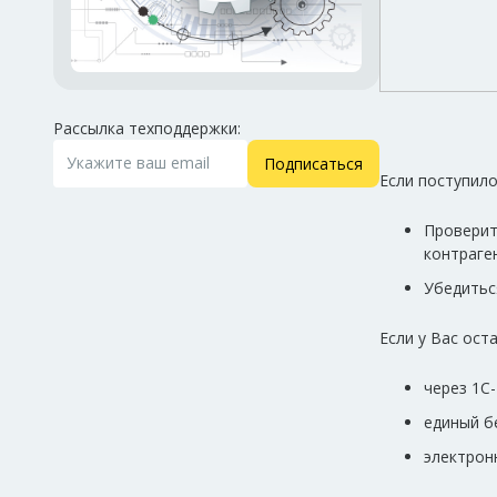
Рассылка техподдержки:
Подписаться
Если поступил
Проверит
контраге
Убедитьс
Если у Вас ос
через 1С
единый б
электрон