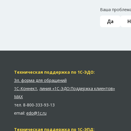
Ваша проблема
Да
Н
Техническая поддержка по 1С-ЭДО:
Эл. форма для обращений
1С-Коннект
,
линия «1С-ЭДО:Поддержка клиентов»
MAX
тел.
8-800-333-93-13
email:
edo@1c.ru
Техническая поддержка по 1С-ЭПД: