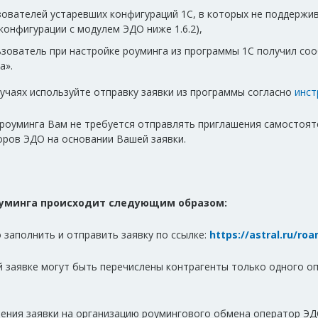
зователей устаревших конфигураций 1С, в которых не поддержи
(конфигурации с модулем ЭДО ниже 1.6.2),
ьзователь при настройке роуминга из программы 1С получил со
а».
учаях используйте отправку заявки из программы согласно
инст
 роуминга Вам не требуется отправлять приглашения самостоят
оров ЭДО на основании Вашей заявки.
оуминга происходит следующим образом:
заполнить и отправить заявку по ссылке:
https://astral.ru/ro
й заявке могут быть перечислены контрагенты только одного 
ения заявки на организацию роумингового обмена оператор ЭД