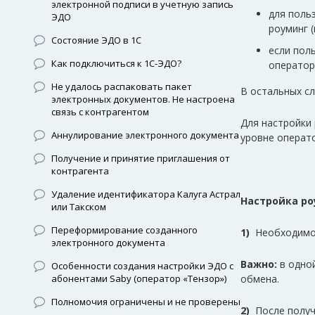
электронной подписи в учетную запись
для поль
ЭДО
роуминг 
Состояние ЭДО в 1С
если пол
Как подключиться к 1С-ЭДО?
оператор
Не удалось распаковать пакет
В остальных сл
электронных документов. Не настроена
связь с контрагентом
Для настройки
Аннулирование электронного документа
уровне операт
Получение и принятие приглашения от
контрагента
Удаление идентификатора Калуга Астрал
Настройка р
или Такском
Переформирование созданного
1)
Необходимо 
электронного документа
Важно:
в одно
Особенности создания настройки ЭДО с
абонентами Saby (оператор «Тензор»)
обмена.
Полномочия ограничены и не проверены
2)
После получ