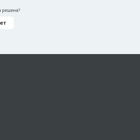
 решена?
ет