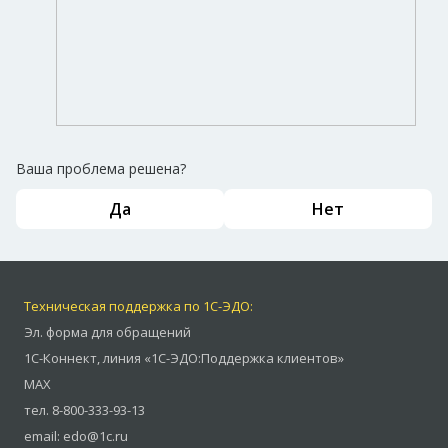
Ваша проблема решена?
Да
Нет
Техническая поддержка по 1С-ЭДО:
Эл. форма для обращений
1С-Коннект
,
линия «1С-ЭДО:Поддержка клиентов»
MAX
тел.
8-800-333-93-13
email:
edo@1c.ru